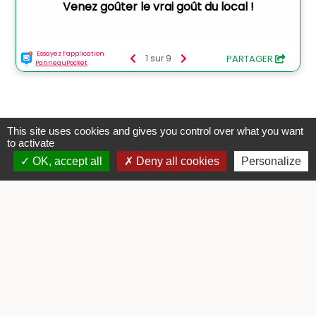
This site uses cookies and gives you control over what you want
to activate
Contacts
OK, accept all
Deny all cookies
Personalize
Commune de Tercis-les-Bains
3 rue de la Mairie
40180 Tercis-les-Bains - FRANCE
+33 5 58 57 80 35
Contact par formulaire
Horaires d'ouverture
Lundi : 08h30 - 12h30 et 13h30 - 17h00
Mardi : 08h30 - 12h30
Mercredi : 08h30 - 12h30