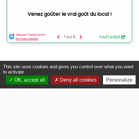
This site uses cookies and gives you control over what you want
to activate
Contacts
OK, accept all
Deny all cookies
Personalize
Commune de Tercis-les-Bains
3 rue de la Mairie
40180 Tercis-les-Bains - FRANCE
+33 5 58 57 80 35
Contact par formulaire
Horaires d'ouverture
Lundi : 08h30 - 12h30 et 13h30 - 17h00