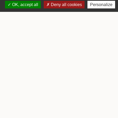
40180 Tercis-les-Bains - FRANCE
OK, accept all
Deny all cookies
Personalize
+33 5 58 57 80 35
Contact par formulaire
Horaires d'ouverture
Lundi : 08h30 - 12h30 et 13h30 - 17h00
Mardi : 08h30 - 12h30
Mercredi : 08h30 - 12h30
Jeudi : 08h30 - 12h30 et 13h30 - 17h00
Vendredi : 08h30 - 12h30
Samedi : 09h00 - 12h00
Mentions légales
-
Politique de confidentialité
-
Accessibilité
-
Plan du site
-
Gestion des cookies