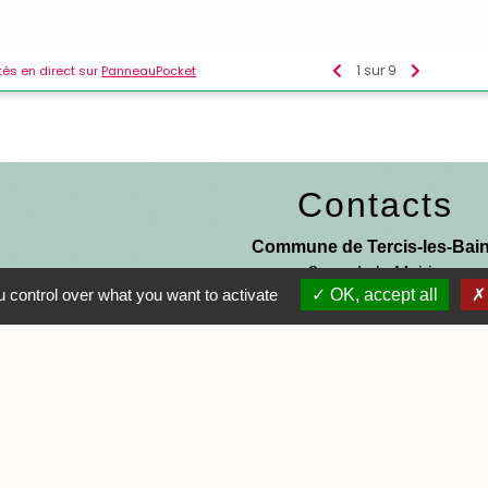
Contacts
Commune de Tercis-les-Bai
3 rue de la Mairie
 control over what you want to activate
OK, accept all
40180 Tercis-les-Bains - FRA
+33 5 58 57 80 35
Contact par formulaire
Horaires d'ouverture
Lundi : 08h30 - 12h30 et 13h30 -
Mardi : 08h30 - 12h30