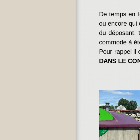
De temps en t
ou encore qui 
du déposant, t
commode à été 
Pour rappel il
DANS LE CON