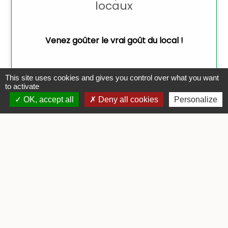
This site uses cookies and gives you control over what you want
to activate
OK, accept all
Deny all cookies
Personalize
Contacts
Commune de Tercis-les-Bains
3 rue de la Mairie
40180 Tercis-les-Bains - FRANCE
+33 5 58 57 80 35
Contact par formulaire
Horaires d'ouverture