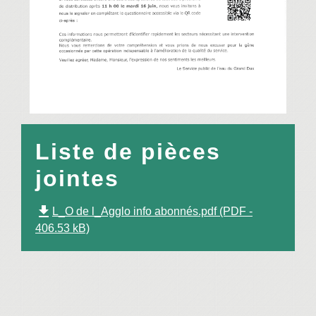
Liste de pièces
jointes
file_download
L_O de l_Agglo info abonnés.pdf (PDF -
406.53 kB)