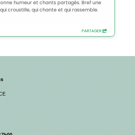
ns
NCE
 17h00